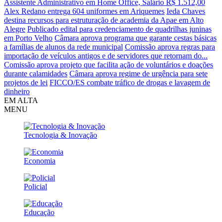
Assistente Administrativo em Home Office, Salário R$ 1.512,00
Alex Redano entrega 604 uniformes em Ariquemes
Ieda Chaves
destina recursos para estruturação de academia da Apae em Alto
Alegre
Publicado edital para credenciamento de quadrilhas juninas
em Porto Velho
Câmara aprova programa que garante cestas básicas
a famílias de alunos da rede municipal
Comissão aprova regras para
importação de veículos antigos e de servidores que retornam do...
Comissão aprova projeto que facilita ação de voluntários e doações
durante calamidades
Câmara aprova regime de urgência para sete
projetos de lei
FICCO/ES combate tráfico de drogas e lavagem de
dinheiro
EM ALTA
MENU
Tecnologia & Inovação
Economia
Policial
Educação