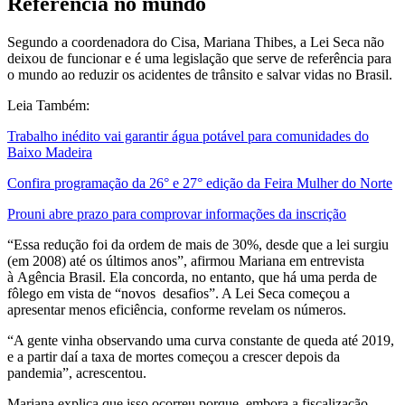
Referência no mundo
Segundo a coordenadora do Cisa, Mariana Thibes, a Lei Seca não
deixou de funcionar e é uma legislação que serve de referência para
o mundo ao reduzir os acidentes de trânsito e salvar vidas no Brasil.
Leia Também:
Trabalho inédito vai garantir água potável para comunidades do
Baixo Madeira
Confira programação da 26° e 27° edição da Feira Mulher do Norte
Prouni abre prazo para comprovar informações da inscrição
“Essa redução foi da ordem de mais de 30%, desde que a lei surgiu
(em 2008) até os últimos anos”, afirmou Mariana em entrevista
à Agência Brasil. Ela concorda, no entanto, que há uma perda de
fôlego em vista de “novos desafios”. A Lei Seca começou a
apresentar menos eficiência, conforme revelam os números.
“A gente vinha observando uma curva constante de queda até 2019,
e a partir daí a taxa de mortes começou a crescer depois da
pandemia”, acrescentou.
Mariana explica que isso ocorreu porque, embora a fiscalização