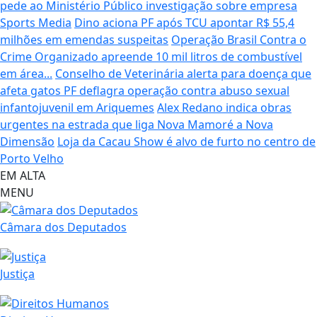
pede ao Ministério Público investigação sobre empresa
Sports Media
Dino aciona PF após TCU apontar R$ 55,4
milhões em emendas suspeitas
Operação Brasil Contra o
Crime Organizado apreende 10 mil litros de combustível
em área...
Conselho de Veterinária alerta para doença que
afeta gatos
PF deflagra operação contra abuso sexual
infantojuvenil em Ariquemes
Alex Redano indica obras
urgentes na estrada que liga Nova Mamoré a Nova
Dimensão
Loja da Cacau Show é alvo de furto no centro de
Porto Velho
EM ALTA
MENU
Câmara dos Deputados
Justiça