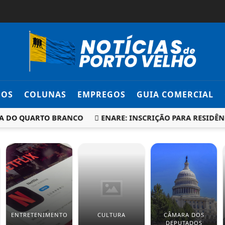
DOS
COLUNAS
EMPREGOS
GUIA COMERCIAL
DA DO QUARTO BRANCO
ENARE: INSCRIÇÃO PARA RESIDÊNC
ENTRETENIMENTO
CULTURA
CÂMARA DOS
DEPUTADOS