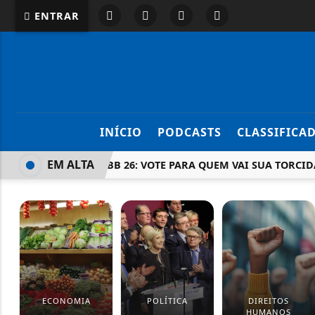
ENTRAR
INÍCIO
PODCASTS
CLASSIFICA
EM ALTA
ENQUETE BBB 26: VOTE PARA QUEM VAI SUA TORCI
ECONOMIA
POLÍTICA
DIREITOS
HUMANOS