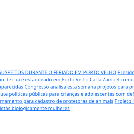
 SUSPEITOS DURANTE O FERIADO EM PORTO VELHO
Presid
o de rua é esfaqueado em Porto Velho
Carla Zambelli ren
aparecidas
Congresso analisa esta semana projetos para pr
ute políticas públicas para crianças e adolescentes com def
hamamento para cadastro de protetoras de animais
Projeto 
tletas biologicamente mulheres