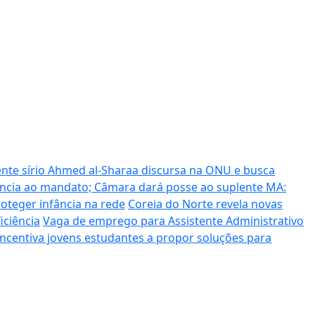
ente sírio Ahmed al-Sharaa discursa na ONU e busca
uncia ao mandato; Câmara dará posse ao suplente
MA:
oteger infância na rede
Coreia do Norte revela novas
iciência
Vaga de emprego para Assistente Administrativo
incentiva jovens estudantes a propor soluções para