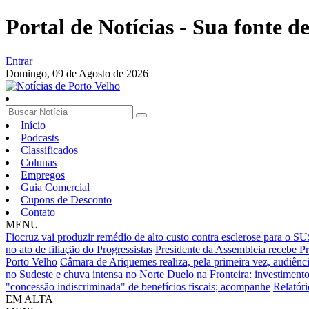
Portal de Notícias - Sua fonte de
Entrar
Domingo,
09 de Agosto de 2026
Início
Podcasts
Classificados
Colunas
Empregos
Guia Comercial
Cupons de Desconto
Contato
MENU
Fiocruz vai produzir remédio de alto custo contra esclerose para o S
no ato de filiação do Progressistas
Presidente da Assembleia recebe Pro
Porto Velho
Câmara de Ariquemes realiza, pela primeira vez, audiênci
no Sudeste e chuva intensa no Norte
Duelo na Fronteira: investimento
"concessão indiscriminada" de benefícios fiscais; acompanhe
Relatór
EM ALTA