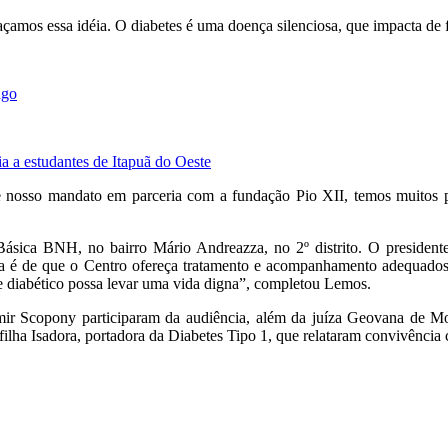
çamos essa idéia. O diabetes é uma doença silenciosa, que impacta de 
ngo
a estudantes de Itapuã do Oeste
 nosso mandato em parceria com a fundação Pio XII, temos muitos p
ásica BNH, no bairro Mário Andreazza, no 2º distrito. O president
va é de que o Centro ofereça tratamento e acompanhamento adequados,
te diabético possa levar uma vida digna”, completou Lemos.
mir Scopony participaram da audiência, além da juíza Geovana de Mo
 filha Isadora, portadora da Diabetes Tipo 1, que relataram convivência