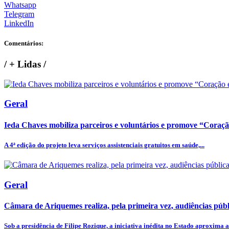
Whatsapp
Telegram
LinkedIn
Comentários:
/
+ Lidas
/
Geral
Ieda Chaves mobiliza parceiros e voluntários e promove “Coraç
A 4ª edição do projeto leva serviços assistenciais gratuitos em saúde,...
Geral
Câmara de Ariquemes realiza, pela primeira vez, audiências públi
Sob a presidência de Filipe Rozique, a iniciativa inédita no Estado aproxima a.