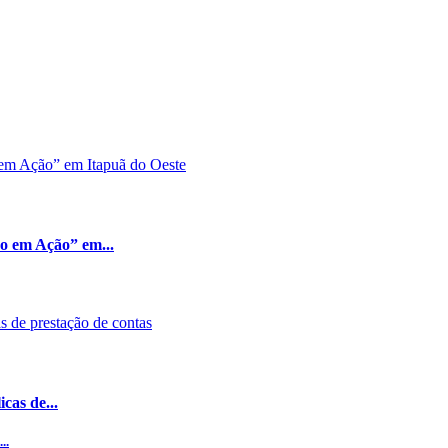
ão em Ação” em...
cas de...
..