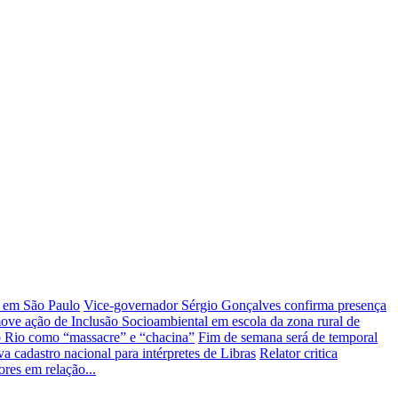
e em São Paulo
Vice-governador Sérgio Gonçalves confirma presença
e ação de Inclusão Socioambiental em escola da zona rural de
 no Rio como “massacre” e “chacina”
Fim de semana será de temporal
 cadastro nacional para intérpretes de Libras
Relator critica
res em relação...