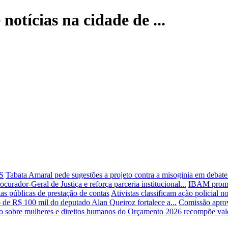
 notícias na cidade de ...
US
Tabata Amaral pede sugestões a projeto contra a misoginia em debat
curador-Geral de Justiça e reforça parceria institucional...
IBAM promov
as públicas de prestação de contas
Ativistas classificam ação policial
 de R$ 100 mil do deputado Alan Queiroz fortalece a...
Comissão aprova
io sobre mulheres e direitos humanos do Orçamento 2026 recompõe valo