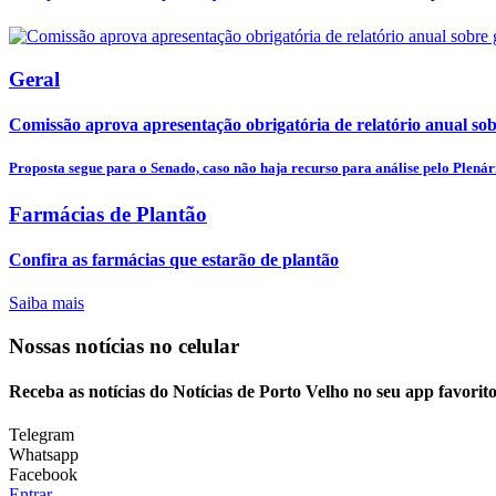
Geral
Comissão aprova apresentação obrigatória de relatório anual sobr
Proposta segue para o Senado, caso não haja recurso para análise pelo Plenár
Farmácias de Plantão
Confira as farmácias que estarão de plantão
Saiba mais
Nossas notícias
no celular
Receba as notícias do Notícias de Porto Velho no seu app favorit
Telegram
Whatsapp
Facebook
Entrar