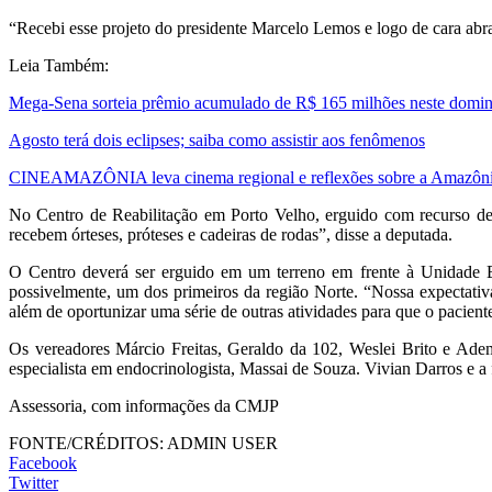
“Recebi esse projeto do presidente Marcelo Lemos e logo de cara abra
Leia Também:
Mega-Sena sorteia prêmio acumulado de R$ 165 milhões neste domi
Agosto terá dois eclipses; saiba como assistir aos fenômenos
CINEAMAZÔNIA leva cinema regional e reflexões sobre a Amazônia 
No Centro de Reabilitação em Porto Velho, erguido com recurso de
recebem órteses, próteses e cadeiras de rodas”, disse a deputada.
O Centro deverá ser erguido em um terreno em frente à Unidade B
possivelmente, um dos primeiros da região Norte. “Nossa expectati
além de oportunizar uma série de outras atividades para que o pacien
Os vereadores Márcio Freitas, Geraldo da 102, Weslei Brito e Ade
especialista em endocrinologista, Massai de Souza. Vivian Darros e a
Assessoria, com informações da CMJP
FONTE/CRÉDITOS:
ADMIN USER
Facebook
Twitter