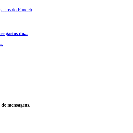
e gastos do...
io
o de mensagens.