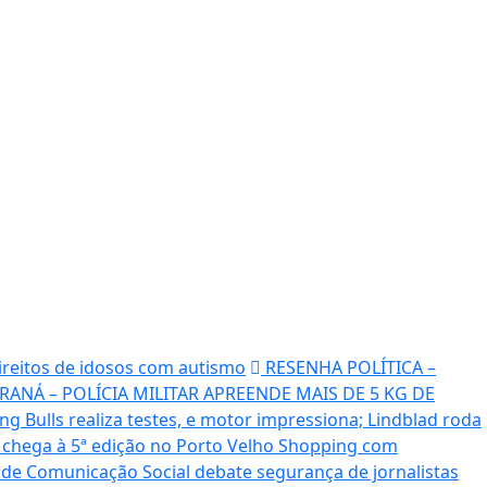
ireitos de idosos com autismo
RESENHA POLÍTICA –
ARANÁ – POLÍCIA MILITAR APREENDE MAIS DE 5 KG DE
ng Bulls realiza testes, e motor impressiona; Lindblad roda
 chega à 5ª edição no Porto Velho Shopping com
de Comunicação Social debate segurança de jornalistas