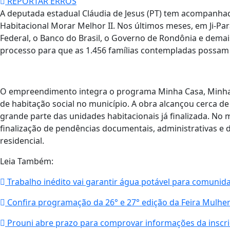
REPORTAR ERROS
A deputada estadual Cláudia de Jesus (PT) tem acompanhad
Habitacional Morar Melhor II. Nos últimos meses, em Ji-Pa
Federal, o Banco do Brasil, o Governo de Rondônia e dema
processo para que as 1.456 famílias contempladas possam
O empreendimento integra o programa Minha Casa, Minha Vi
de habitação social no município. A obra alcançou cerca d
grande parte das unidades habitacionais já finalizada. N
finalização de pendências documentais, administrativas e 
residencial.
Leia Também:
Trabalho inédito vai garantir água potável para comunid
Confira programação da 26° e 27° edição da Feira Mulhe
Prouni abre prazo para comprovar informações da inscr