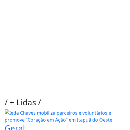
/
+ Lidas
/
Geral