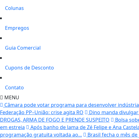
Colunas
Empregos
Guia Comercial
Cupons de Desconto
Contato
MENU
Câmara pode votar programa para desenvolver indústria d
Federação PP–União: crise agita RO
Dino manda divulgar 
DROGAS, ARMA DE FOGO E PRENDE SUSPEITO
Bolsa sobe
em estreia
Após banho de lama de Zé Felipe e Ana Castela,
programação gratuita voltada ao...
Brasil fecha o mês de