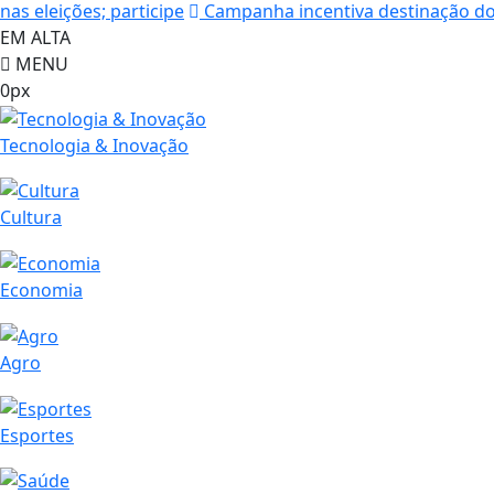
nas eleições; participe
Campanha incentiva destinação do
EM ALTA
MENU
0px
Tecnologia & Inovação
Cultura
Economia
Agro
Esportes