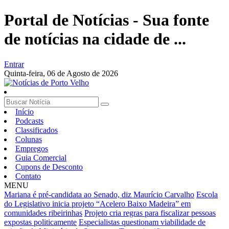
Portal de Notícias - Sua fonte
de notícias na cidade de ...
Entrar
Quinta-feira,
06 de Agosto de 2026
Início
Podcasts
Classificados
Colunas
Empregos
Guia Comercial
Cupons de Desconto
Contato
MENU
Mariana é pré-candidata ao Senado, diz Maurício Carvalho
Escola
do Legislativo inicia projeto “Acelero Baixo Madeira” em
comunidades ribeirinhas
Projeto cria regras para fiscalizar pessoas
expostas politicamente
Especialistas questionam viabilidade de