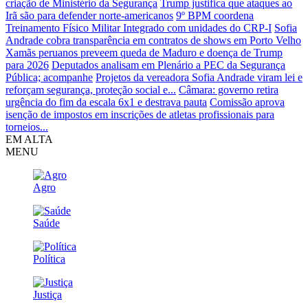
criação de Ministério da Segurança
Trump justifica que ataques ao
Irã são para defender norte-americanos
9º BPM coordena
Treinamento Físico Militar Integrado com unidades do CRP-I
Sofia
Andrade cobra transparência em contratos de shows em Porto Velho
Xamãs peruanos preveem queda de Maduro e doença de Trump
para 2026
Deputados analisam em Plenário a PEC da Segurança
Pública; acompanhe
Projetos da vereadora Sofia Andrade viram lei e
reforçam segurança, proteção social e...
Câmara: governo retira
urgência do fim da escala 6x1 e destrava pauta
Comissão aprova
isenção de impostos em inscrições de atletas profissionais para
torneios...
EM ALTA
MENU
Agro
Saúde
Política
Justiça