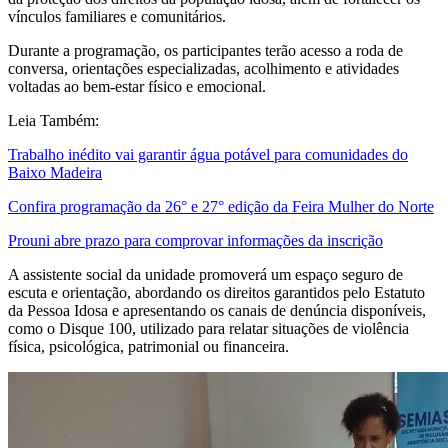
vínculos familiares e comunitários.
Durante a programação, os participantes terão acesso a roda de
conversa, orientações especializadas, acolhimento e atividades
voltadas ao bem-estar físico e emocional.
Leia Também:
Trabalho inédito vai garantir água potável para comunidades do
Baixo Madeira
Confira programação da 26° e 27° edição da Feira Mulher do Norte
Prouni abre prazo para comprovar informações da inscrição
A assistente social da unidade promoverá um espaço seguro de
escuta e orientação, abordando os direitos garantidos pelo Estatuto
da Pessoa Idosa e apresentando os canais de denúncia disponíveis,
como o Disque 100, utilizado para relatar situações de violência
física, psicológica, patrimonial ou financeira.