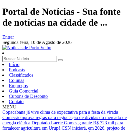
Portal de Notícias - Sua fonte
de notícias na cidade de ...
Entrar
Segunda-feira,
10 de Agosto de 2026
Início
Podcasts
Classificados
Colunas
Empregos
Guia Comercial
Cupons de Desconto
Contato
MENU
Copacabana já vive clima de expectativa para a festa da virada
Comissão aprova regras para negociação de dívidas do mercado de
energia elétrica
Deputado Laerte Gomes garante R$ 723 mil para
fortalecer agricultura em Urupá
CSN iniciará, em 2026, projeto de