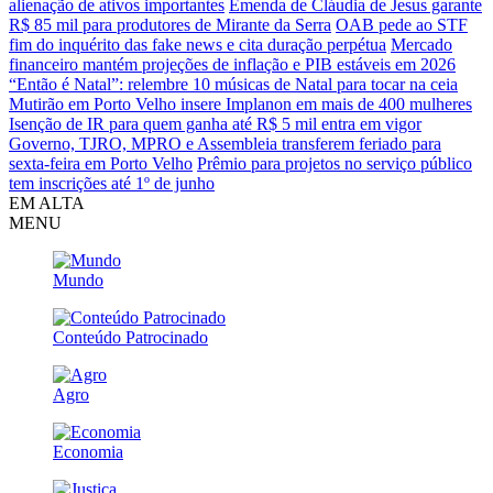
alienação de ativos importantes
Emenda de Cláudia de Jesus garante
R$ 85 mil para produtores de Mirante da Serra
OAB pede ao STF
fim do inquérito das fake news e cita duração perpétua
Mercado
financeiro mantém projeções de inflação e PIB estáveis em 2026
“Então é Natal”: relembre 10 músicas de Natal para tocar na ceia
Mutirão em Porto Velho insere Implanon em mais de 400 mulheres
Isenção de IR para quem ganha até R$ 5 mil entra em vigor
Governo, TJRO, MPRO e Assembleia transferem feriado para
sexta-feira em Porto Velho
Prêmio para projetos no serviço público
tem inscrições até 1º de junho
EM ALTA
MENU
Mundo
Conteúdo Patrocinado
Agro
Economia