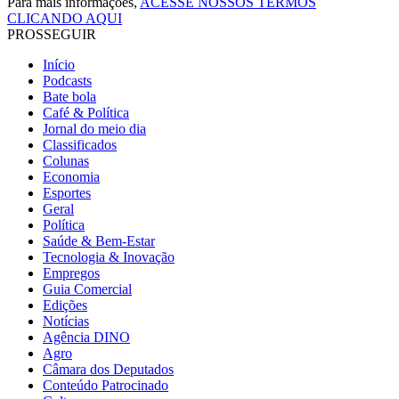
Para mais informações,
ACESSE NOSSOS TERMOS
CLICANDO AQUI
PROSSEGUIR
Início
Podcasts
Bate bola
Café & Política
Jornal do meio dia
Classificados
Colunas
Economia
Esportes
Geral
Política
Saúde & Bem-Estar
Tecnologia & Inovação
Empregos
Guia Comercial
Edições
Notícias
Agência DINO
Agro
Câmara dos Deputados
Conteúdo Patrocinado