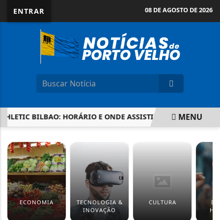
08 DE AGOSTO DE 2026
ENTRAR
MENU
ETIC BILBAO: HORÁRIO E ONDE ASSISTIR À SUPERCOPA DA E
EM ALTA
ECONOMIA
TECNOLOGIA &
CULTURA
DI
INOVAÇÃO
HU