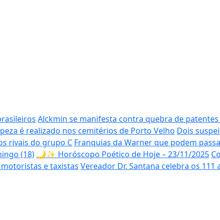
rasileiros
Alckmin se manifesta contra quebra de patente
peza é realizado nos cemitérios de Porto Velho
Dois suspei
s rivais do grupo C
Franquias da Warner que podem passar 
mingo (18)
🌙✨ Horóscopo Poético de Hoje – 23/11/2025
Co
motoristas e taxistas
Vereador Dr. Santana celebra os 111 a