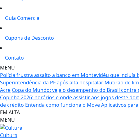
Guia Comercial
Cupons de Desconto
Contato
MENU
Polícia frustra assalto a banco em Montevidéu que incluía b
Superintendência da PF após alta hospitalar
Mutirão de lim
Acre
Copa do Mundo: veja o desempenho do Brasil contra o
Copinha 2026: horários e onde assistir aos jogos deste do
de crédito
Entenda como funciona o Move Aplicativos para 
EM ALTA
MENU
Cultura