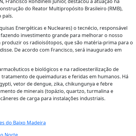
, Francisco Rondinelli Júnior, destacou a atuação na
nstrução do Reator Multipropósito Brasileiro (RMB),
 país.
quisas Energéticas e Nucleares) o tecnécio, responsável
 fazendo investimento grande para melhorar o nosso
a produzir os radioisótopos, que são matéria-prima para o
disse. De acordo com Francisco, será inaugurado em
rmacêuticos e biológicos e na radioesterilização de
no tratamento de queimaduras e feridas em humanos. Há
pti, vetor de dengue, zika, chikungunya e febre
amento de minerais (topázio, quartzo, turmalina e
câneres de carga para instalações industriais.
des do Baixo Madeira
do Norte