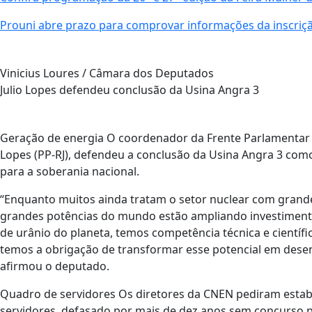
Prouni abre prazo para comprovar informações da inscriç
Vinicius Loures / Câmara dos Deputados
Julio Lopes defendeu conclusão da Usina Angra 3
Geração de energia O coordenador da Frente Parlamentar d
Lopes (PP-RJ), defendeu a conclusão da Usina Angra 3 como
para a soberania nacional.
“Enquanto muitos ainda tratam o setor nuclear com grand
grandes potências do mundo estão ampliando investiment
de urânio do planeta, temos competência técnica e científi
temos a obrigação de transformar esse potencial em dese
afirmou o deputado.
Quadro de servidores Os diretores da CNEN pediram estab
servidores, defasado por mais de dez anos sem concurso p