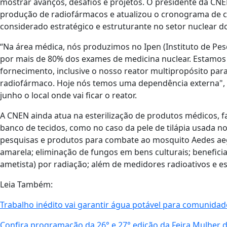
mostrar avanços, desafios e projetos. O presidente da CNEN
produção de radiofármacos e atualizou o cronograma de co
considerado estratégico e estruturante no setor nuclear do
“Na área médica, nós produzimos no Ipen (Instituto de Pes
por mais de 80% dos exames de medicina nuclear. Estamos
fornecimento, inclusive o nosso reator multipropósito par
radiofármaco. Hoje nós temos uma dependência externa", 
junho o local onde vai ficar o reator.
A CNEN ainda atua na esterilização de produtos médicos, fa
banco de tecidos, como no caso da pele de tilápia usada 
pesquisas e produtos para combate ao mosquito Aedes aegy
amarela; eliminação de fungos em bens culturais; benefici
ametista) por radiação; além de medidores radioativos e es
Leia Também:
Trabalho inédito vai garantir água potável para comunida
Confira programação da 26° e 27° edição da Feira Mulher 