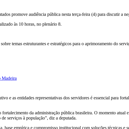
s promove audiência pública nesta terça-feira (4) para discutir a neg
lizado às 10 horas, no plenário 8.
s sobre temas estruturantes e estratégicos para o aprimoramento do serv
o Madeira
o e as entidades representativas dos servidores é essencial para fortale
 fortalecimento da administração pública brasileira. O momento atual 
 de serviços à população”, diz a deputada.
, base empírica e compromisso institucional com soluções técnicas e so