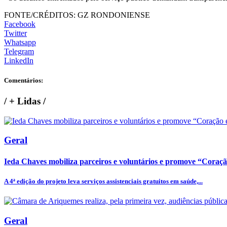
FONTE/CRÉDITOS:
GZ RONDONIENSE
Facebook
Twitter
Whatsapp
Telegram
LinkedIn
Comentários:
/
+ Lidas
/
Geral
Ieda Chaves mobiliza parceiros e voluntários e promove “Coraç
A 4ª edição do projeto leva serviços assistenciais gratuitos em saúde,...
Geral