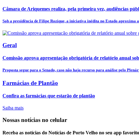
Câmara de Ariquemes realiza, pela primeira vez, audiências públi
Sob a presidência de Filipe Rozique, a iniciativa inédita no Estado aproxima a.
Geral
Comissão aprova apresentação obrigatória de relatório anual sobr
Proposta segue para o Senado, caso não haja recurso para análise pelo Plenár
Farmácias de Plantão
Confira as farmácias que estarão de plantão
Saiba mais
Nossas notícias
no celular
Receba as notícias do Notícias de Porto Velho no seu app favorit