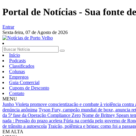
Portal de Notícias - Sua fonte de
Entrar
Sexta-feira,
07 de Agosto de 2026
Início
Podcasts
Classificados
Colunas
Empregos
Guia Comercial
Cupons de Desconto
Contato
MENU
Junho Violeta promove conscientização e combate à violência contra a
denúncia anônima
Tyson Fury, campeão mundial de boxe, anuncia ret
da 5ª fase da Operação Compliance Zero
Nome de Britney Spears te
nada : Pressão do prazo acelera Fúria na corrida pelo governo de Ro
de trânsito a autoescola
Traição, polêmica e brigas: como foi a pass
EM ALTA