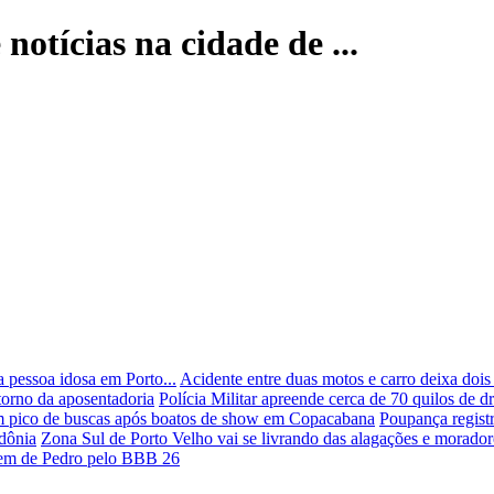
 notícias na cidade de ...
 pessoa idosa em Porto...
Acidente entre duas motos e carro deixa doi
orno da aposentadoria
Polícia Militar apreende cerca de 70 quilos de 
m pico de buscas após boatos de show em Copacabana
Poupança regist
ndônia
Zona Sul de Porto Velho vai se livrando das alagações e morador
agem de Pedro pelo BBB 26