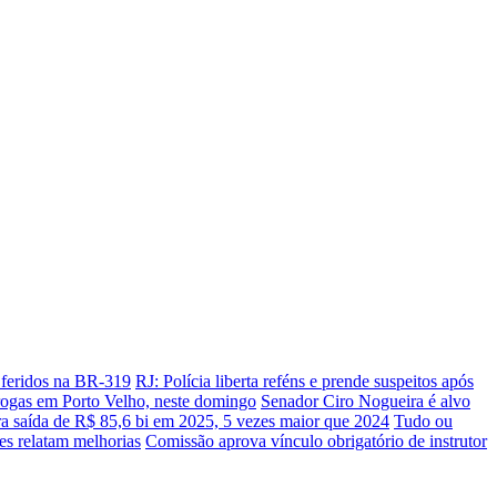
s feridos na BR-319
RJ: Polícia liberta reféns e prende suspeitos após
drogas em Porto Velho, neste domingo
Senador Ciro Nogueira é alvo
ra saída de R$ 85,6 bi em 2025, 5 vezes maior que 2024
Tudo ou
es relatam melhorias
Comissão aprova vínculo obrigatório de instrutor