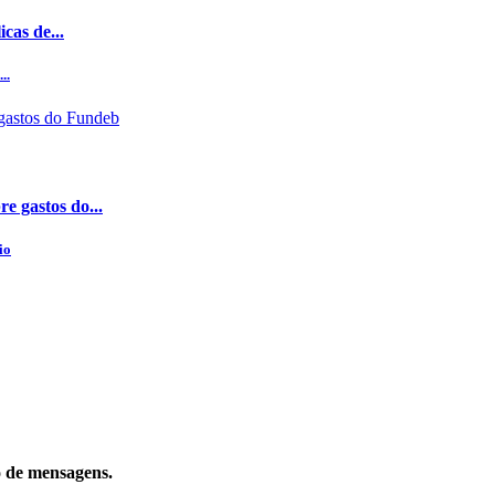
cas de...
..
e gastos do...
io
o de mensagens.