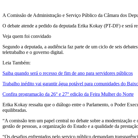
A Comissão de Administração e Serviço Público da Câmara dos Deputado
O debate atende a pedido da deputada Erika Kokay (PT-DF) e será rea
Veja quem foi convidado
Segundo a deputada, a audiência faz parte de um ciclo de seis debate
teletrabalho e o governo digital.
Leia Também:
Saiba quando será o recesso de fim de ano para servidores públicos
Trabalho inédito vai garantir água potável para comunidades do Baix
Confira programação da 26° e 27° edição da Feira Mulher do Norte
Erika Kokay ressalta que o diálogo entre o Parlamento, o Poder Executiv
equilibradas.
“A comissão tem um papel central no debate sobre a modernização e o
gestão de pessoas, a organização do Estado e a qualidade da prestação
“Os desafios enfrentados pelo serviço público demandam transparência