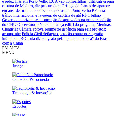
e reduz filas em Porto Velho
EUA vão compartilhar justificativa para
captura de Maduro, diz procuradora
Criança de 2 anos desaparece
em área de mata e mobiliza bombeiros em Porto Velho
PF mira
tráfico internacional e lavagem de capitais de até R$ 1 bilhão
Governo autoriza nova nomeação de aprovados na primeira edição
do CNU
Observatório Nacional lança edital do programa Meninas
Cientistas
Câmara aprova regime de urgência para seis projetos;
acompanhe
Polícia Civil deflagra operação contra pornografia
infantil em RO
Lula diz ser grato pela “parceria exitosa” do Brasil
com a China
EM ALTA
MENU
Justiça
Conteúdo Patrocinado
Tecnologia & Inovação
Esportes