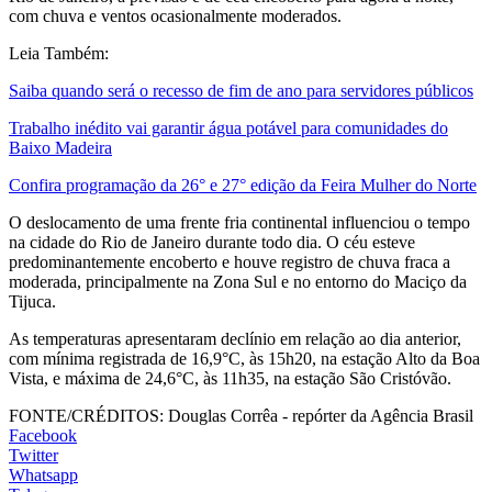
com chuva e ventos ocasionalmente moderados.
Leia Também:
Saiba quando será o recesso de fim de ano para servidores públicos
Trabalho inédito vai garantir água potável para comunidades do
Baixo Madeira
Confira programação da 26° e 27° edição da Feira Mulher do Norte
O deslocamento de uma frente fria continental influenciou o tempo
na cidade do Rio de Janeiro durante todo dia. O céu esteve
predominantemente encoberto e houve registro de chuva fraca a
moderada, principalmente na Zona Sul e no entorno do Maciço da
Tijuca.
As temperaturas apresentaram declínio em relação ao dia anterior,
com mínima registrada de 16,9°C, às 15h20, na estação Alto da Boa
Vista, e máxima de 24,6°C, às 11h35, na estação São Cristóvão.
FONTE/CRÉDITOS:
Douglas Corrêa - repórter da Agência Brasil
Facebook
Twitter
Whatsapp