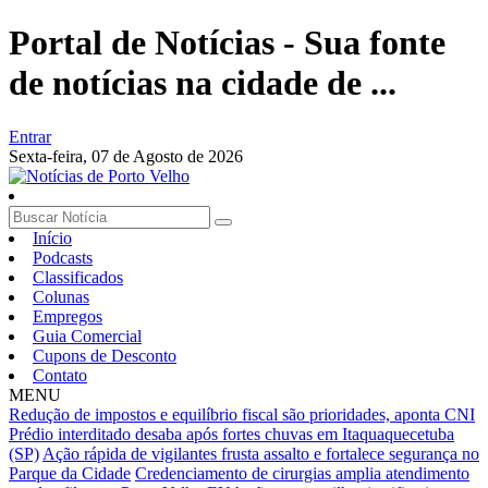
Portal de Notícias - Sua fonte
de notícias na cidade de ...
Entrar
Sexta-feira,
07 de Agosto de 2026
Início
Podcasts
Classificados
Colunas
Empregos
Guia Comercial
Cupons de Desconto
Contato
MENU
Redução de impostos e equilíbrio fiscal são prioridades, aponta CNI
Prédio interditado desaba após fortes chuvas em Itaquaquecetuba
(SP)
Ação rápida de vigilantes frusta assalto e fortalece segurança no
Parque da Cidade
Credenciamento de cirurgias amplia atendimento