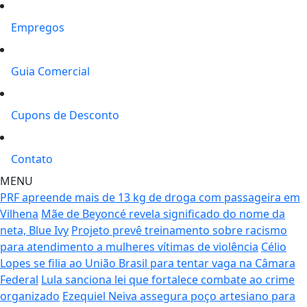
Empregos
Guia Comercial
Cupons de Desconto
Contato
MENU
PRF apreende mais de 13 kg de droga com passageira em
Vilhena
Mãe de Beyoncé revela significado do nome da
neta, Blue Ivy
Projeto prevê treinamento sobre racismo
para atendimento a mulheres vítimas de violência
Célio
Lopes se filia ao União Brasil para tentar vaga na Câmara
Federal
Lula sanciona lei que fortalece combate ao crime
organizado
Ezequiel Neiva assegura poço artesiano para