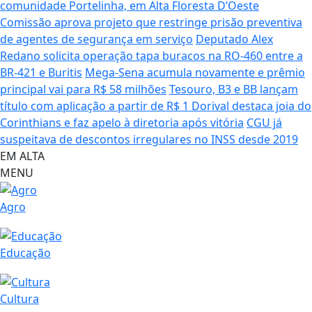
comunidade Portelinha, em Alta Floresta D’Oeste
Comissão aprova projeto que restringe prisão preventiva
de agentes de segurança em serviço
Deputado Alex
Redano solicita operação tapa buracos na RO-460 entre a
BR-421 e Buritis
Mega-Sena acumula novamente e prêmio
principal vai para R$ 58 milhões
Tesouro, B3 e BB lançam
título com aplicação a partir de R$ 1
Dorival destaca joia do
Corinthians e faz apelo à diretoria após vitória
CGU já
suspeitava de descontos irregulares no INSS desde 2019
EM ALTA
MENU
Agro
Educação
Cultura