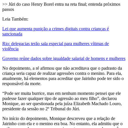
>> Júri do caso Henry Borel entra na reta final; entenda próximos
passos
Leia Também:
Lei que aumenta punição a crimes digitais contra crianças é
sancionada
Rio: delegacias terão sala especial para mulheres vítimas de
violência
Governo reúne dados sobre igualdade salarial de homens e mulheres
No depoimento, a ré afirmou que não acreditava que o padrasto da
criança seria capaz de realizar agressões contra o menino. Para ela,
atualmente, há elementos para acreditar que Jairinho pode ter sido o
responsável da morte.
“Pode ser muita burrice, mas em nenhum momento pensei que ele
pudesse fazer qualquer tipo de agressão ao meu filho”, declarou
Monique, ao ser questionada pela juíza Elizabeth Machado Louro,
presidente da sessão no 2º Tribunal do Júri.
No início do depoimento, Monique descreveu que a relação de
Jairinho com ela e o menino era boa. No entanto, ela admitiu que o