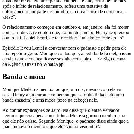
então namorado era uma pessoa ciumenta e que, cerca de um mês
após o início de relacionamento, sofreu uma tentativa de
enforcamento por parte de Jairinho, em uma “crise de ciúme mais
grave”.
O relacionamento começou em outubro e, em janeiro, ela foi morar
com Jairinho. A ré contou que, no fim de janeiro, Henry se queixou
com o pai, Leniel Borel, de ter recebido “um abraço forte do tio”.
Episódio levou Leniel a conversar com o padrasto e pedir para ele
não repetir o gesto. Monique contou que, a pedido de Leniel, passou
a evitar que a criança ficasse sozinha com Jairo. >> Siga o canal
da Agência Brasil no WhatsApp
Banda e moca
Monique Medeiros mencionou que, um dia, mesmo com ela em
casa, Henry a procurou e comentou que Jairinho tinha dado uma
banda (rasteira) e uma moca (soco na cabeça) nele.
Ao cobrar explicações de Jairo, ela disse que o então vereador
negou e que era apenas uma brincadeira e segurou o menino para
que ele não caísse. Segundo Monique, o padrasto disse ainda que a
mãe mimava o menino e que ele “viraria veadinho”.