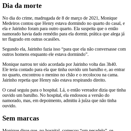
Dia da morte
No dia do crime, madrugada de 8 de março de 2021, Monique
Medeiros contou que Henry estava dormindo no quarto do casal, e
ela e Jairinho foram para outro quarto. Ela suspeita que o então
namorado havia dado remédio para ela dormir, prática que alega já
ter flagrado em outras ocasiões.
Segundo ela, Jairinho fazia isso “para que ela não conversasse com
outros homens enquanto ele estava dormindo”.
Monique narrou ter sido acordada por Jairinho volta das 3h40.
Ele teria contado para ela que tinha ouvido um barulho e, ao entrar
no quarto, encontrou o menino no chão e o recolocou na cama.
Jairinho repetia que Henry não estava respirando direito.
O casal seguiu para o hospital. Lá, o então vereador dizia que tinha
ouvido um barulho. No hospital, ela endossou a versão do
namorado, mas, em depoimento, admitiu à juíza que não tinha
ouvido.
Sem marcas
Monique disse que, no hospital, começou “um pesadelo”, se