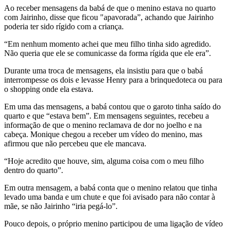
Ao receber mensagens da babá de que o menino estava no quarto
com Jairinho, disse que ficou "apavorada”, achando que Jairinho
poderia ter sido rígido com a criança.
“Em nenhum momento achei que meu filho tinha sido agredido.
Não queria que ele se comunicasse da forma rígida que ele era”.
Durante uma troca de mensagens, ela insistiu para que o babá
interrompesse os dois e levasse Henry para a brinquedoteca ou para
o shopping onde ela estava.
Em uma das mensagens, a babá contou que o garoto tinha saído do
quarto e que “estava bem”. Em mensagens seguintes, recebeu a
informação de que o menino reclamava de dor no joelho e na
cabeça. Monique chegou a receber um vídeo do menino, mas
afirmou que não percebeu que ele mancava.
“Hoje acredito que houve, sim, alguma coisa com o meu filho
dentro do quarto”.
Em outra mensagem, a babá conta que o menino relatou que tinha
levado uma banda e um chute e que foi avisado para não contar à
mãe, se não Jairinho “iria pegá-lo”.
Pouco depois, o próprio menino participou de uma ligação de vídeo