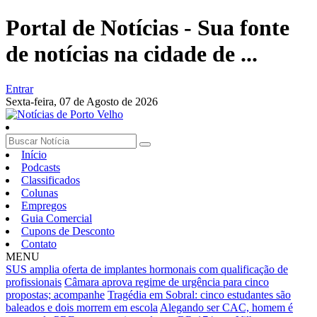
Portal de Notícias - Sua fonte
de notícias na cidade de ...
Entrar
Sexta-feira,
07 de Agosto de 2026
Início
Podcasts
Classificados
Colunas
Empregos
Guia Comercial
Cupons de Desconto
Contato
MENU
SUS amplia oferta de implantes hormonais com qualificação de
profissionais
Câmara aprova regime de urgência para cinco
propostas; acompanhe
Tragédia em Sobral: cinco estudantes são
baleados e dois morrem em escola
Alegando ser CAC, homem é