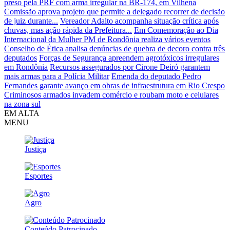
preso pela PRF com arma irregular na BR-174, em Vilhena
Comissão aprova projeto que permite a delegado recorrer de decisão
de juiz durante...
Vereador Adalto acompanha situação crítica após
chuvas, mas ação rápida da Prefeitura...
Em Comemoração ao Dia
Internacional da Mulher PM de Rondônia realiza vários eventos
Conselho de Ética analisa denúncias de quebra de decoro contra três
deputados
Forças de Segurança apreendem agrotóxicos irregulares
em Rondônia
Recursos assegurados por Cirone Deiró garantem
mais armas para a Polícia Militar
Emenda do deputado Pedro
Fernandes garante avanço em obras de infraestrutura em Rio Crespo
Criminosos armados invadem comércio e roubam moto e celulares
na zona sul
EM ALTA
MENU
Justiça
Esportes
Agro
Conteúdo Patrocinado