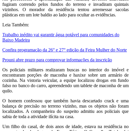
fugiram correndo pelos fundos do terreno e invadiram quintais
vizinhos. O morador da residência tentou arremessar sacolas
plásticas em um lote baldio ao lado para ocultar as evidências.
Leia Também:
Trabalho inédito vai garantir água potável para comunidades do
Baixo Madeira
Confira programação da 26° e 27° edição da Feira Mulher do Norte
Prouni abre prazo para comprovar informações da inscrição
Os policiais militares realizaram buscas no interior do imóvel e
encontraram porções de maconha e haxixe sobre um armário de
cozinha. Na vistoria veicular, a equipe localizou drogas em fundo
falso no banco do carro, apreendendo um tablete de maconha de um
quilo.
O homem confessou que também havia descartado crack e uma
balança de precisão no terreno vizinho, mas os objetos não foram
localizados. A companheira do suspeito admitiu aos policiais que
sabia de toda a atividade ilícita na casa.
Um filho do casal, de dois anos de idade, estava na residência no