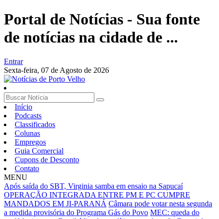
Portal de Notícias - Sua fonte
de notícias na cidade de ...
Entrar
Sexta-feira,
07 de Agosto de 2026
Início
Podcasts
Classificados
Colunas
Empregos
Guia Comercial
Cupons de Desconto
Contato
MENU
Após saída do SBT, Virginia samba em ensaio na Sapucaí
OPERAÇÃO INTEGRADA ENTRE PM E PC CUMPRE
MANDADOS EM JI-PARANÁ
Câmara pode votar nesta segunda
a medida provisória do Programa Gás do Povo
MEC: queda do