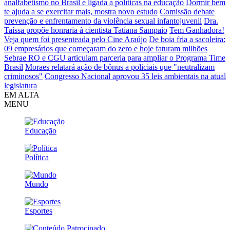
analfabetismo no Brasil é ligada a políticas na educação
Dormir bem
te ajuda a se exercitar mais, mostra novo estudo
Comissão debate
prevenção e enfrentamento da violência sexual infantojuvenil
Dra.
Taíssa propõe honraria à cientista Tatiana Sampaio
Tem Ganhadora!
Veja quem foi presenteada pelo Cine Araújo
De boia fria a sacoleira:
09 empresários que começaram do zero e hoje faturam milhões
Sebrae RO e CGU articulam parceria para ampliar o Programa Time
Brasil
Moraes relatará ação de bônus a policiais que "neutralizam
criminosos"
Congresso Nacional aprovou 35 leis ambientais na atual
legislatura
EM ALTA
MENU
Educação
Política
Mundo
Esportes