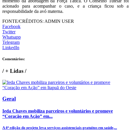
momento da abordagem da Força Tática. O Conselho Tutelar foi
acionado para acompanhar o caso, e a criança ficou sob a
responsabilidade da avó materna.
FONTE/CRÉDITOS:
ADMIN USER
Facebook
Twitter
Whatsapp
Telegram
LinkedIn
Comentários:
/
+ Lidas
/
Geral
Ieda Chaves mobiliza parceiros e voluntários e promove
“Coração em Ação” em...
A 4ª edição do projeto leva serviços assistenciais gratuitos em saúde,...