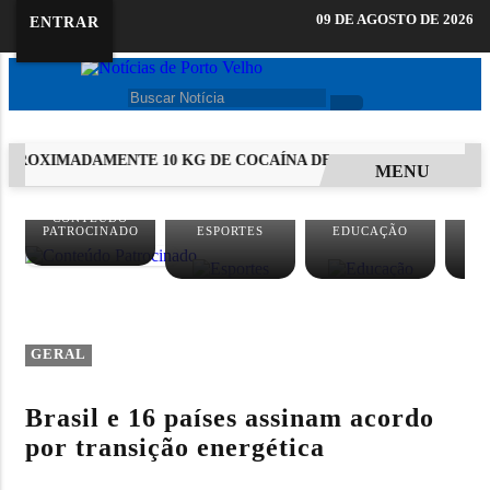
09 DE AGOSTO DE 2026
ENTRAR
PROXIMADAMENTE 10 KG DE COCAÍNA DENTRO DE ENCOMENDA
MENU
EM ALTA
CONTEÚDO
PATROCINADO
ESPORTES
EDUCAÇÃO
GERAL
Brasil e 16 países assinam acordo
por transição energética