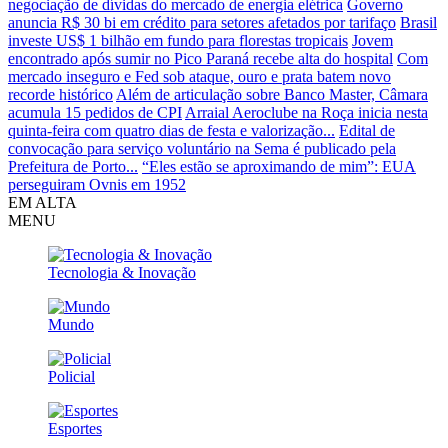
negociação de dívidas do mercado de energia elétrica
Governo
anuncia R$ 30 bi em crédito para setores afetados por tarifaço
Brasil
investe US$ 1 bilhão em fundo para florestas tropicais
Jovem
encontrado após sumir no Pico Paraná recebe alta do hospital
Com
mercado inseguro e Fed sob ataque, ouro e prata batem novo
recorde histórico
Além de articulação sobre Banco Master, Câmara
acumula 15 pedidos de CPI
Arraial Aeroclube na Roça inicia nesta
quinta-feira com quatro dias de festa e valorização...
Edital de
convocação para serviço voluntário na Sema é publicado pela
Prefeitura de Porto...
“Eles estão se aproximando de mim”: EUA
perseguiram Ovnis em 1952
EM ALTA
MENU
Tecnologia & Inovação
Mundo
Policial
Esportes