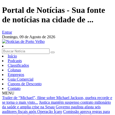
Portal de Notícias - Sua fonte
de notícias na cidade de ...
Entrar
Domingo,
09 de Agosto de 2026
Início
Podcasts
Classificados
Colunas
Empregos
Guia Comercial
Cupons de Desconto
Contato
MENU
Trailer de “Michael”, filme sobre Michael Jackson, quebra recorde e
se torna o mais visto...
Justiça mantém suspenso contrato milionário
da saúde e amplia crise na Sesau
Governo paulista afasta seis
auditores fiscais após Operação Ícaro
Comissão aprova regras para