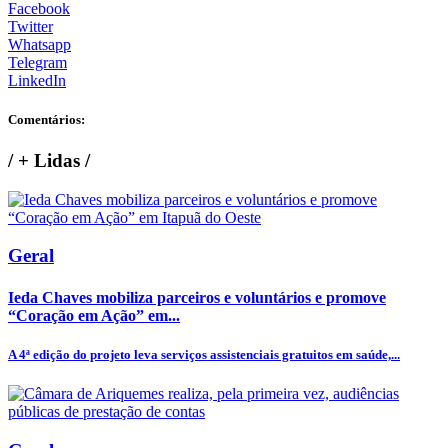
Facebook
Twitter
Whatsapp
Telegram
LinkedIn
Comentários:
/
+ Lidas
/
Geral
Ieda Chaves mobiliza parceiros e voluntários e promove
“Coração em Ação” em...
A 4ª edição do projeto leva serviços assistenciais gratuitos em saúde,...