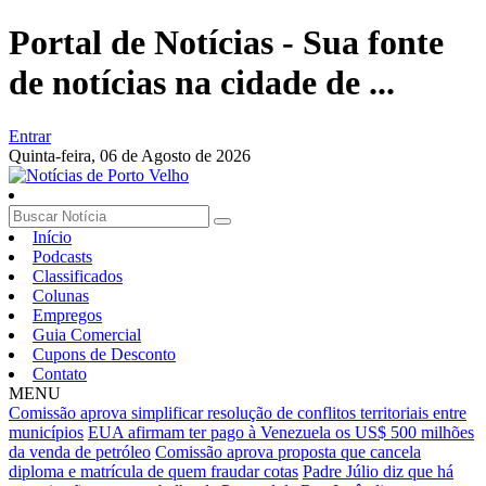
Portal de Notícias - Sua fonte
de notícias na cidade de ...
Entrar
Quinta-feira,
06 de Agosto de 2026
Início
Podcasts
Classificados
Colunas
Empregos
Guia Comercial
Cupons de Desconto
Contato
MENU
Comissão aprova simplificar resolução de conflitos territoriais entre
municípios
EUA afirmam ter pago à Venezuela os US$ 500 milhões
da venda de petróleo
Comissão aprova proposta que cancela
diploma e matrícula de quem fraudar cotas
Padre Júlio diz que há