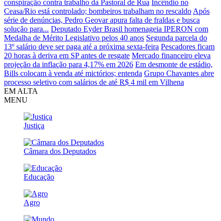
conspiração contra trabalho da Pastoral de Rua
Incêndio no
Ceasa/Rio está controlado; bombeiros trabalham no rescaldo
Após
série de denúncias, Pedro Geovar apura falta de fraldas e busca
solução para...
Deputado Eyder Brasil homenageia IPERON com
Medalha de Mérito Legislativo pelos 40 anos
Segunda parcela do
13º salário deve ser paga até a próxima sexta-feira
Pescadores ficam
20 horas à deriva em SP antes de resgate
Mercado financeiro eleva
projeção da inflação para 4,17% em 2026
Em desmonte de estádio,
Bills colocam à venda até mictórios; entenda
Grupo Chavantes abre
processo seletivo com salários de até R$ 4 mil em Vilhena
EM ALTA
MENU
Justiça
Câmara dos Deputados
Educação
Agro