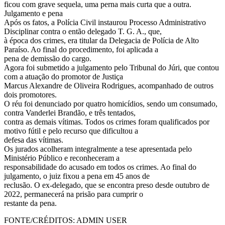
ficou com grave sequela, uma perna mais curta que a outra.
Julgamento e pena
Após os fatos, a Polícia Civil instaurou Processo Administrativo
Disciplinar contra o então delegado T. G. A., que,
à época dos crimes, era titular da Delegacia de Polícia de Alto
Paraíso. Ao final do procedimento, foi aplicada a
pena de demissão do cargo.
Agora foi submetido a julgamento pelo Tribunal do Júri, que contou
com a atuação do promotor de Justiça
Marcus Alexandre de Oliveira Rodrigues, acompanhado de outros
dois promotores.
O réu foi denunciado por quatro homicídios, sendo um consumado,
contra Vanderlei Brandão, e três tentados,
contra as demais vítimas. Todos os crimes foram qualificados por
motivo fútil e pelo recurso que dificultou a
defesa das vítimas.
Os jurados acolheram integralmente a tese apresentada pelo
Ministério Público e reconheceram a
responsabilidade do acusado em todos os crimes. Ao final do
julgamento, o juiz fixou a pena em 45 anos de
reclusão. O ex-delegado, que se encontra preso desde outubro de
2022, permanecerá na prisão para cumprir o
restante da pena.
FONTE/CRÉDITOS:
ADMIN USER