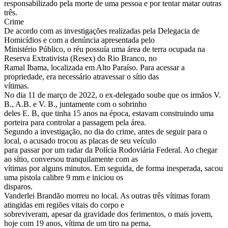
responsabilizado pela morte de uma pessoa e por tentar matar outras
três.
Crime
De acordo com as investigações realizadas pela Delegacia de
Homicídios e com a denúncia apresentada pelo
Ministério Público, o réu possuía uma área de terra ocupada na
Reserva Extrativista (Resex) do Rio Branco, no
Ramal Ibama, localizada em Alto Paraíso. Para acessar a
propriedade, era necessário atravessar o sítio das
vítimas.
No dia 11 de março de 2022, o ex-delegado soube que os irmãos V.
B., A.B. e V. B., juntamente com o sobrinho
deles E. B, que tinha 15 anos na época, estavam construindo uma
porteira para controlar a passagem pela área.
Segundo a investigação, no dia do crime, antes de seguir para o
local, o acusado trocou as placas de seu veículo
para passar por um radar da Polícia Rodoviária Federal. Ao chegar
ao sítio, conversou tranquilamente com as
vítimas por alguns minutos. Em seguida, de forma inesperada, sacou
uma pistola calibre 9 mm e iniciou os
disparos.
Vanderlei Brandão morreu no local. As outras três vítimas foram
atingidas em regiões vitais do corpo e
sobreviveram, apesar da gravidade dos ferimentos, o mais jovem,
hoje com 19 anos, vítima de um tiro na perna,