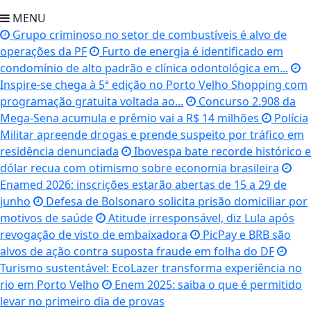
MENU
Grupo criminoso no setor de combustíveis é alvo de
operações da PF
Furto de energia é identificado em
condomínio de alto padrão e clínica odontológica em...
Inspire-se chega à 5ª edição no Porto Velho Shopping com
programação gratuita voltada ao...
Concurso 2.908 da
Mega-Sena acumula e prêmio vai a R$ 14 milhões
Polícia
Militar apreende drogas e prende suspeito por tráfico em
residência denunciada
Ibovespa bate recorde histórico e
dólar recua com otimismo sobre economia brasileira
Enamed 2026: inscrições estarão abertas de 15 a 29 de
junho
Defesa de Bolsonaro solicita prisão domiciliar por
motivos de saúde
Atitude irresponsável, diz Lula após
revogação de visto de embaixadora
PicPay e BRB são
alvos de ação contra suposta fraude em folha do DF
Turismo sustentável: EcoLazer transforma experiência no
rio em Porto Velho
Enem 2025: saiba o que é permitido
levar no primeiro dia de provas