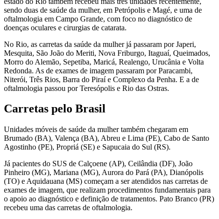
estado do Rio também recebeu mais três unidades recentemente,
sendo duas de saúde da mulher, em Petrópolis e Magé, e uma de
oftalmologia em Campo Grande, com foco no diagnóstico de
doenças oculares e cirurgias de catarata.
No Rio, as carretas da saúde da mulher já passaram por Japeri,
Mesquita, São João do Meriti, Nova Friburgo, Itaguaí, Queimados,
Morro do Alemão, Sepetiba, Maricá, Realengo, Urucânia e Volta
Redonda. As de exames de imagem passaram por Paracambi,
Niterói, Três Rios, Barra do Piraí e Complexo da Penha. E a de
oftalmologia passou por Teresópolis e Rio das Ostras.
Carretas pelo Brasil
Unidades móveis de saúde da mulher também chegaram em
Brumado (BA), Valença (BA), Abreu e Lima (PE), Cabo de Santo
Agostinho (PE), Propriá (SE) e Sapucaia do Sul (RS).
Já pacientes do SUS de Calçoene (AP), Ceilândia (DF), João
Pinheiro (MG), Mariana (MG), Aurora do Pará (PA), Dianópolis
(TO) e Aquidauana (MS) começam a ser atendidos nas carretas de
exames de imagem, que realizam procedimentos fundamentais para
o apoio ao diagnóstico e definição de tratamentos. Pato Branco (PR)
recebeu uma das carretas de oftalmologia.