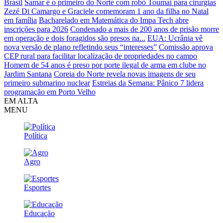
Brasil
Samar é o primeiro do Norte com robô Toumai para cirurgias
Zezé Di Camargo e Graciele comemoram 1 ano da filha no Natal
em família
Bacharelado em Matemática do Impa Tech abre
inscrições para 2026
Condenado a mais de 200 anos de prisão morre
em operação e dois foragidos são presos na...
EUA: Ucrânia vê
nova versão de plano refletindo seus “interesses”
Comissão aprova
CEP rural para facilitar localização de propriedades no campo
Homem de 54 anos é preso por porte ilegal de arma em clube no
Jardim Santana
Coreia do Norte revela novas imagens de seu
primeiro submarino nuclear
Estreias da Semana: Pânico 7 lidera
programação em Porto Velho
EM ALTA
MENU
Política
Agro
Esportes
Educação