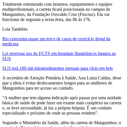
Totalmente estruturada com insumos, equipamentos e equipes
multiprofissionais, a carreta ficará posicionada no campus de
Manguinhos, da Fundação Oswaldo Cruz (Fiocruz). Ela vai
funcionar de segunda a sexta-feira, das 8h às 17h.
Leia Também:
Rio concentra quase um terço de casos de exercício ilegal da
medicina
Lei prorroga uso do FGTS em hospitais filantrópicos ligados ao
SUS
SUS terá 100 mil teleatendimentos mensais para vício em bets
A secretária de Atenção Primária à Saúde, Ana Luiza Caldas, disse
que a ideia é evitar deslocamentos longos para as mulheres de
Manguinhos para ter acesso ao cuidado.
“A mulher que tem alguma indicação após passar por uma unidade
básica de saúde de pode fazer um exame mais complexo na carreta
e, se tiver necessidade, já faz a própria biópsia. É um cuidado
especializado e próximo de onde as pessoas residem”.
Segundo o Ministério da Saúde, além da carreta de Manguinhos, o