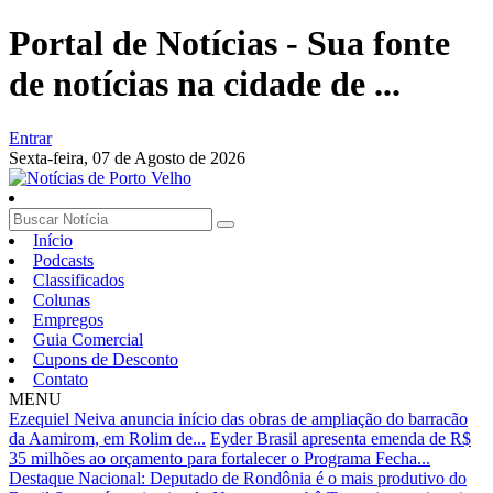
Portal de Notícias - Sua fonte
de notícias na cidade de ...
Entrar
Sexta-feira,
07 de Agosto de 2026
Início
Podcasts
Classificados
Colunas
Empregos
Guia Comercial
Cupons de Desconto
Contato
MENU
Ezequiel Neiva anuncia início das obras de ampliação do barracão
da Aamirom, em Rolim de...
Eyder Brasil apresenta emenda de R$
35 milhões ao orçamento para fortalecer o Programa Fecha...
Destaque Nacional: Deputado de Rondônia é o mais produtivo do