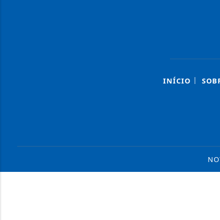
|
INÍCIO
SOB
NO
Termos de Uso e Privacidade