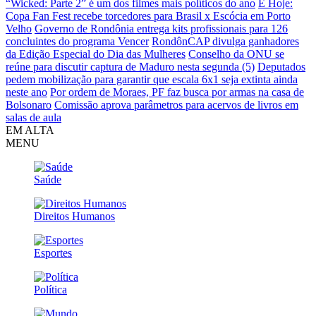
“Wicked: Parte 2” é um dos filmes mais políticos do ano
É Hoje:
Copa Fan Fest recebe torcedores para Brasil x Escócia em Porto
Velho
Governo de Rondônia entrega kits profissionais para 126
concluintes do programa Vencer
RondônCAP divulga ganhadores
da Edição Especial do Dia das Mulheres
Conselho da ONU se
reúne para discutir captura de Maduro nesta segunda (5)
Deputados
pedem mobilização para garantir que escala 6x1 seja extinta ainda
neste ano
Por ordem de Moraes, PF faz busca por armas na casa de
Bolsonaro
Comissão aprova parâmetros para acervos de livros em
salas de aula
EM ALTA
MENU
Saúde
Direitos Humanos
Esportes
Política