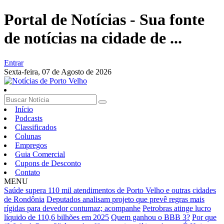
Portal de Notícias - Sua fonte
de notícias na cidade de ...
Entrar
Sexta-feira,
07 de Agosto de 2026
Início
Podcasts
Classificados
Colunas
Empregos
Guia Comercial
Cupons de Desconto
Contato
MENU
Saúde supera 110 mil atendimentos de Porto Velho e outras cidades
de Rondônia
Deputados analisam projeto que prevê regras mais
rígidas para devedor contumaz; acompanhe
Petrobras atinge lucro
líquido de 110,6 bilhões em 2025
Quem ganhou o BBB 3?
Por que