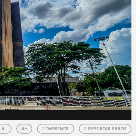
A-
A+
IMPRIMIR
REPORTAR ERROS