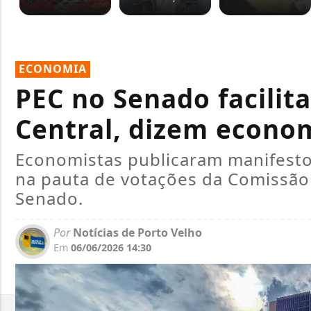
ECONOMIA
PEC no Senado facilit
Central, dizem econo
Economistas publicaram manifesto 
na pauta de votações da Comissão d
Senado.
Por
Notícias de Porto Velho
Em
06/06/2026 14:30